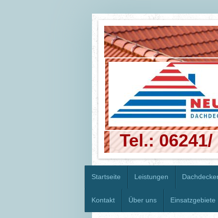
Tel.: 06241/
Startseite
Leistungen
Dachdecker
Kontakt
Über uns
Einsatzgebiete