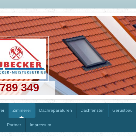
 789 349
ei
Zimmerei
Dachreparaturen
Dachfenster
Gerüstbau
Partner
Impressum